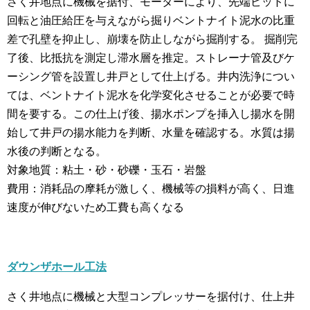
さく井地点に機械を据付、モーターにより、先端ビットに
回転と油圧給圧を与えながら掘りベントナイト泥水の比重
差で孔壁を抑止し、崩壊を防止しながら掘削する。 掘削完
了後、比抵抗を測定し滞水層を推定。ストレーナ管及びケ
ーシング管を設置し井戸として仕上げる。井内洗浄につい
ては、ベントナイト泥水を化学変化させることが必要で時
間を要する。この仕上げ後、揚水ポンプを挿入し揚水を開
始して井戸の揚水能力を判断、水量を確認する。水質は揚
水後の判断となる。
対象地質：粘土・砂・砂礫・玉石・岩盤
費用：消耗品の摩耗が激しく、機械等の損料が高く、日進
速度が伸びないため工費も高くなる
ダウンザホール工法
さく井地点に機械と大型コンプレッサーを据付け、仕上井