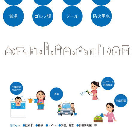
銭湯
ゴルフ場
プール
防火用水