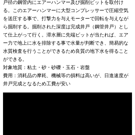
戸径の鋼管内にエアーハンマー及び掘削ビットを取付け
る。このエアーハンマーに大型コンプレッサーで圧縮空気
を送圧する事で、打撃力を与えモーターで回転を与えなが
ら掘削する。掘削された深度は完成井戸（鋼管井戸）とし
て仕上がって行く。滞水層に先端ビットが当たれば、エア
ー力で地上に水を排除する事で水量が判断でき、簡易的な
水質検査を行うことができるため良質の地下水を得ること
ができる。
対象地質：粘土・砂・砂礫・玉石・岩盤
費用：消耗品の摩耗、機械等の損料は高いが、日進速度が
井戸完成となるため工費が安い