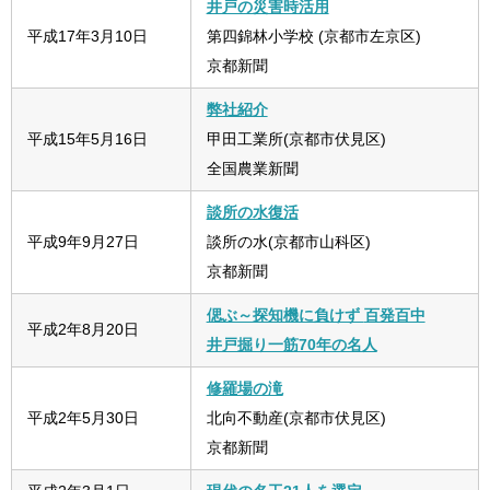
井戸の災害時活用
平成17年3月10日
第四錦林小学校 (京都市左京区)
京都新聞
弊社紹介
平成15年5月16日
甲田工業所(京都市伏見区)
全国農業新聞
談所の水復活
平成9年9月27日
談所の水(京都市山科区)
京都新聞
偲ぶ～探知機に負けず
百発百中
平成2年8月20日
井戸掘り一筋70年の名人
修羅場の滝
平成2年5月30日
北向不動産(京都市伏見区)
京都新聞