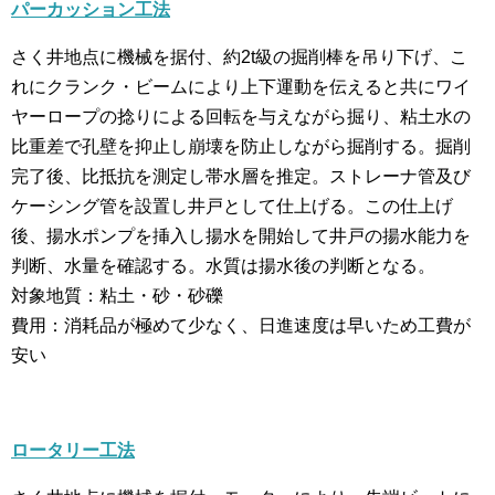
パーカッション工法
さく井地点に機械を据付、約2t級の掘削棒を吊り下げ、こ
れにクランク・ビームにより上下運動を伝えると共にワイ
ヤーロープの捻りによる回転を与えながら掘り、粘土水の
比重差で孔壁を抑止し崩壊を防止しながら掘削する。掘削
完了後、比抵抗を測定し帯水層を推定。ストレーナ管及び
ケーシング管を設置し井戸として仕上げる。この仕上げ
後、揚水ポンプを挿入し揚水を開始して井戸の揚水能力を
判断、水量を確認する。水質は揚水後の判断となる。
対象地質：粘土・砂・砂礫
費用：消耗品が極めて少なく、日進速度は早いため工費が
安い
ロータリー工法